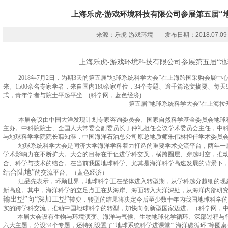
上海乐虎-游戏环境科技有限公司参展第五届“
来源：乐虎-游戏环境
发布日期：2018.07.09
上海乐虎-游戏环境科技有限公司参展
第五届
“
”
2018
年
7
月
2
日，为期
3
天的第五届
“
地球系统科学大会
在上海跨国采购会展中
来。
1500
余名专家学者，来自国内
180
余家单位，
34
个专题、逾千篇论文摘要、每天
式，青年学者与院士平起平坐
....(
科学网，蓝色经济
)
第五届
“地球系统科学大会”
在上海拉
本届会议
由中国大洋发现计划专家咨询委员会、国家自然科
学基金委员会地球
主办。中科院院士、全国人大常委会副委员长丁仲礼担任会议学术委员会主任，中
与地球科学学院院长翦知湣，中国海洋石油总公司原总地质师朱伟林担任学术委员
地球系统科学大会是同济大学海洋学科着力打造的重要学术交流平台，两年一
学术影响力在不断扩大。大会的目标在于促进学科交叉，横跨圈层、穿越时空，推
合、科学与技术的结合。在当前我国地球科学、尤其是海洋科学高速发展的背景下
结合陆地
”
的交流平台。
（蓝色经济）
汪品先表示，环顾世界，地球科学正在整体进入转型期，从学科越分越细的现
新高度。其中，海洋科学的立足点正在从海岸、海面转入大洋深处，从海洋内部研
输出型
”
向
“
深加工型
”
转
变，转型的结果将决定今后至少数十年内我国地球科学的
实的跨学科交流，推动中国地球科学的转型，加快向创新型国家迈进。
（科学网，
本届大会设有生物与环境演变、海洋与气候、生物地球化学循环、深部过程与
六大主题，分设
34
个专题，还特别设置了
“
地球系统科学
进课堂
”“
海洋碳循环
”
等圆桌