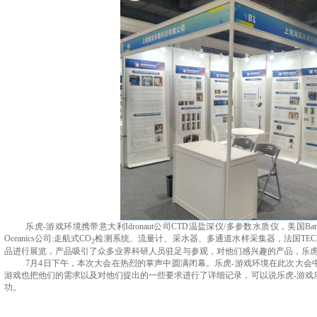
乐虎-游戏环境携带
意大利
Idronaut
公司
CTD
温盐深仪
/
多参数水质仪，
美国
Bat
Oceanics
公司
:
走航式
CO
检测系统、流量计、采水器、多通道水样采集器，法国
TE
2
品进行展览，产品吸引了众多业界科研人员驻足与参观，对他们感兴趣的产品，乐虎
7
月
4
日下午，本次大会
在热烈的掌声中
圆满闭幕
。乐虎-游戏环境在此次大会
游戏也把他们的需求以及对他们提出的一些要求进行了详细记录，可以说乐虎-游戏
功。