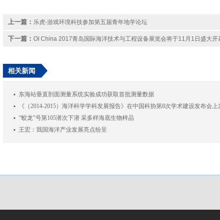
上一篇：
乐虎-游戏环境科技参加第五届青年地学论坛
下一篇：
OI China 2017青岛国际海洋技术与工程设备展览会将于11月1日盛大开
相关新闻
东海站垂直剖面测量系统实验成功获取首批测量数据
《（2014-2015）海洋科学学科发展报告》在中国科协第8次学术建设发布会上
“蛟龙”号第105潜次下潜 采多样海底生物样品
王宏：我国海洋产业发展亮点纷呈