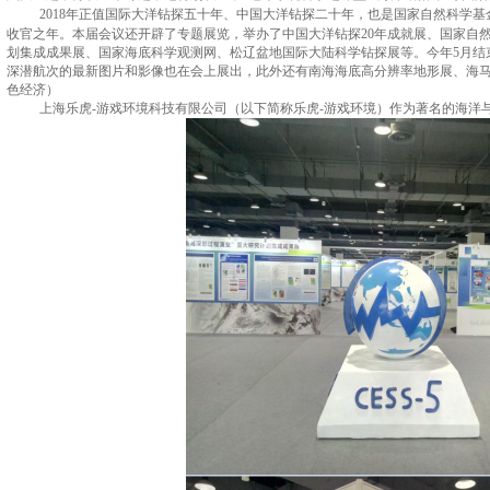
2018
年正值国际大洋钻探五十年、中国大洋钻探二十年，也是国家自然科学基
收官之年。
本届会议还
开辟了专题展览，举办了中国大洋钻
探
20
年成就展、国家自
划集成成果展、国家海底科学观测网、松辽盆地国际大陆科学钻探展等
。
今年
5
月结
深潜
航次的最新图片和影像也在会上展出
，
此外还有南海海底高分辨率地形展、海
色经济）
上海乐虎-游戏环境科技有限公司（以下简称乐虎-游戏环境）作为著名的海洋