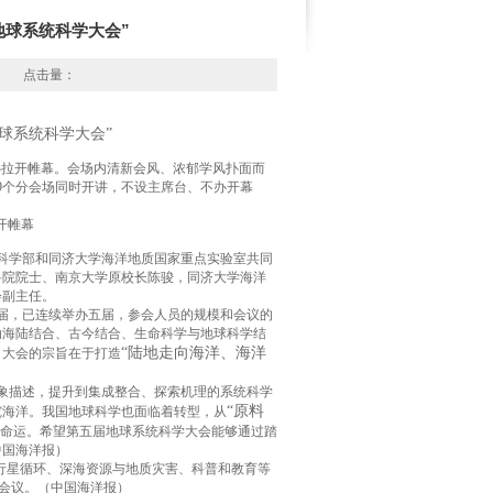
地球系统科学大会”
点击量：
地球系统科学大会”
心拉开帷幕。会场内清新会风
、浓郁学风
扑面而
9
个分会场同时开讲，不设主席台、不办开幕
开帷幕
科学部和同济大学海洋地质国家重点实验室共同
科院院士、南京大学原校长陈骏，同济大学海洋
会副主任。
届，已连续举办五届，参会人员的规模和会议的
动海陆结合、古今结合、生命科学与地球科学结
“
陆地走向海洋、海洋
，大会的宗旨在于打造
象描述，提升到集成整合、探索机理的系统科学
“
原料
究海洋。
我国地球科学也面临着转型，从
命运。
希望第五届地球系统科学大会能够通过踏
中国海洋报）
行星循环、深海资源与地质灾害、科普和教育等
会议。
（中国海洋报）