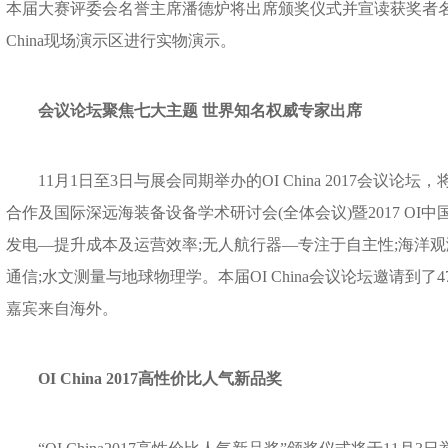
本届大赛评委会名誉主席潘德炉将出席颁奖仪式并宣读获奖者名
China现场演示区进行实物演示。
会议论坛聚焦七大主题 世界知名权威专家出席
11月1日至3日与展会同期举办的OI China 2017会议论
合作及国际深远海装备设备学术研讨会(全体会议)暨2017 OI
发电—提升成本及运营效率;无人航行器—专注于自主性;海洋观
通信;水文测量与地球物理学。本届OI China会议论坛邀请到了
嘉宾来自海外。
OI China 2017高性价比人气新品奖