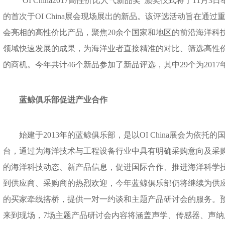
“OI China2017高性价比人气新品奖”颁奖仪式将于11月
的首次于OI China展会现场展出的新品。该评选活动旨在通过重点
会亮相的高性价比产品，聚焦20余个国家和地区的前沿海洋科
领域快速发展的成果，为海洋业者直接精准的对比、筛选高性
的商机。今年共计46个新品参加了新品评选，其中29个为2017
蓝鲸俱乐部促进产业合作
始建于2013年的蓝鲸俱乐部，是以OI China展会为依托
台，通过为海洋技术与工程设备行业中具有明确采购意向及采
的海洋科技动态、新产品信息，促进国际合作、推进海洋科学
到供应商、采购商的热烈欢迎，今年蓝鲸俱乐部仍将继续为供
的买家牵线搭桥，提供一对一约谈和主题产品研讨会的服务。预
来到现场，7场主题产品研讨会内容将涵盖声学、传感器、声